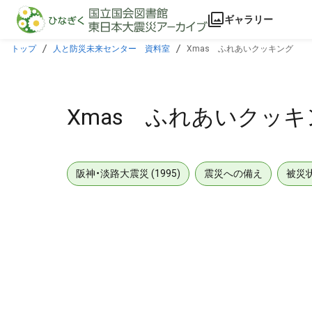
本文に飛ぶ
ギャラリー
トップ
人と防災未来センター 資料室
Xmas ふれあいクッキング
Xmas ふれあいクッキ
阪神・淡路大震災 (1995)
震災への備え
被災
メタデータ