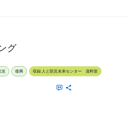
ング
状況
復興
収録:人と防災未来センター 資料室