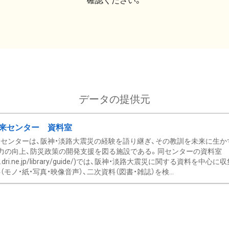
確認ください。
データの提供元
来センター 資料室
センターは、阪神・淡路大震災の経験を語り継ぎ、その教訓を未来に生か
力の向上、防災政策の開発支援を図る施設である。同センターの資料室
/www.dri.ne.jp/library/guide/)では、阪神・淡路大震災に関する資料
モノ・紙・写真・映像音声）、二次資料（図書・雑誌）を検...