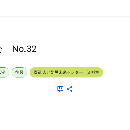
No.32
状況
復興
収録:人と防災未来センター 資料室