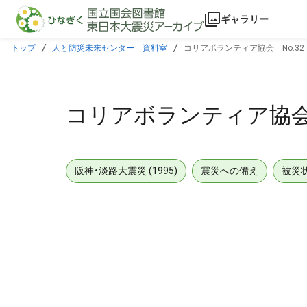
本文に飛ぶ
ギャラリー
トップ
人と防災未来センター 資料室
コリアボランティア協会 No.32
コリアボランティア協会 
阪神・淡路大震災 (1995)
震災への備え
被災
メタデータ