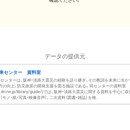
確認ください。
データの提供元
来センター 資料室
センターは、阪神・淡路大震災の経験を語り継ぎ、その教訓を未来に生か
力の向上、防災政策の開発支援を図る施設である。同センターの資料室
/www.dri.ne.jp/library/guide/)では、阪神・淡路大震災に関する資料
モノ・紙・写真・映像音声）、二次資料（図書・雑誌）を検...