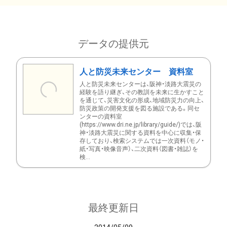
データの提供元
人と防災未来センター 資料室
人と防災未来センターは、阪神・淡路大震災の
経験を語り継ぎ、その教訓を未来に生かすこと
を通じて、災害文化の形成、地域防災力の向上、
防災政策の開発支援を図る施設である。同セ
ンターの資料室
(https://www.dri.ne.jp/library/guide/)では、阪
神・淡路大震災に関する資料を中心に収集・保
存しており、検索システムでは一次資料（モノ・
紙・写真・映像音声）、二次資料（図書・雑誌）を
検...
最終更新日