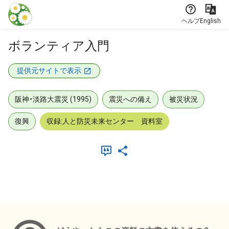
本文に飛ぶ
ヘルプ
English
ボランティア入門
提供元サイトで表示
阪神・淡路大震災 (1995)
震災への備え
被災状況
復興
収録:人と防災未来センター 資料室
メタデータ