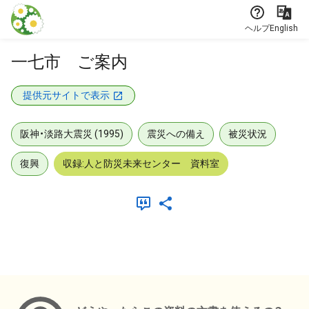
本文に飛ぶ
ヘルプ
English
一七市 ご案内
提供元サイトで表示
阪神・淡路大震災 (1995)
震災への備え
被災状況
復興
収録:人と防災未来センター 資料室
メタデータ