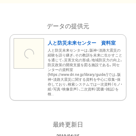
データの提供元
人と防災未来センター 資料室
人と防災未来センターは、阪神・淡路大震災の
経験を語り継ぎ、その教訓を未来に生かすこと
を通じて、災害文化の形成、地域防災力の向上、
防災政策の開発支援を図る施設である。同セ
ンターの資料室
(https://www.dri.ne.jp/library/guide/)では、阪
神・淡路大震災に関する資料を中心に収集・保
存しており、検索システムでは一次資料（モノ・
紙・写真・映像音声）、二次資料（図書・雑誌）を
検...
最終更新日