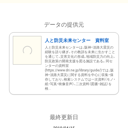
データの提供元
人と防災未来センター 資料室
人と防災未来センターは、阪神・淡路大震災の
経験を語り継ぎ、その教訓を未来に生かすこと
を通じて、災害文化の形成、地域防災力の向上、
防災政策の開発支援を図る施設である。同セ
ンターの資料室
(https://www.dri.ne.jp/library/guide/)では、阪
神・淡路大震災に関する資料を中心に収集・保
存しており、検索システムでは一次資料（モノ・
紙・写真・映像音声）、二次資料（図書・雑誌）を
検...
最終更新日