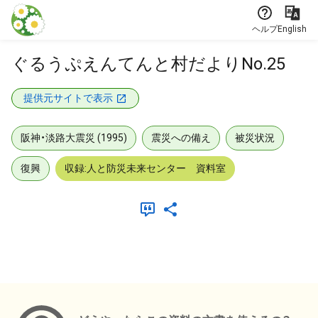
本文に飛ぶ
ヘルプ
English
ぐるうぷえんてんと村だよりNo.25
提供元サイトで表示
阪神・淡路大震災 (1995)
震災への備え
被災状況
復興
収録:人と防災未来センター 資料室
メタデータ