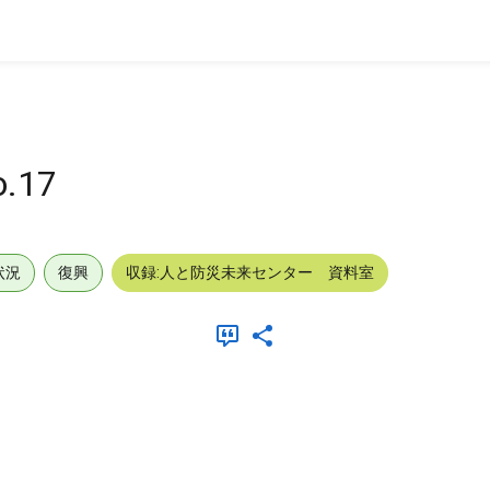
.17
状況
復興
収録:人と防災未来センター 資料室