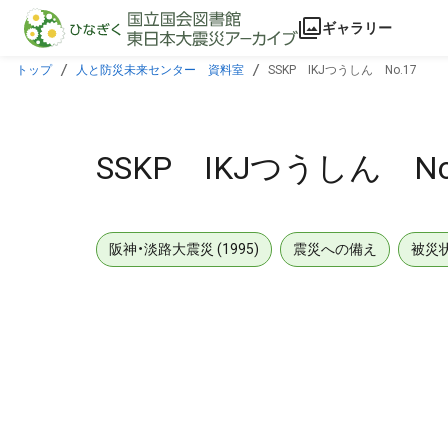
本文に飛ぶ
ギャラリー
トップ
人と防災未来センター 資料室
SSKP IKJつうしん No.17
SSKP IKJつうしん No
阪神・淡路大震災 (1995)
震災への備え
被災
メタデータ