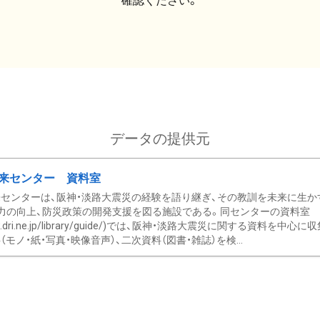
確認ください。
データの提供元
来センター 資料室
センターは、阪神・淡路大震災の経験を語り継ぎ、その教訓を未来に生か
力の向上、防災政策の開発支援を図る施設である。同センターの資料室
/www.dri.ne.jp/library/guide/)では、阪神・淡路大震災に関する資料
モノ・紙・写真・映像音声）、二次資料（図書・雑誌）を検...