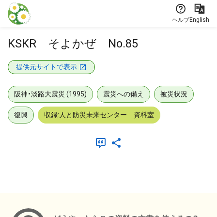
本文に飛ぶ
ヘルプ
English
KSKR そよかぜ No.85
提供元サイトで表示
阪神・淡路大震災 (1995)
震災への備え
被災状況
復興
収録:人と防災未来センター 資料室
メタデータ