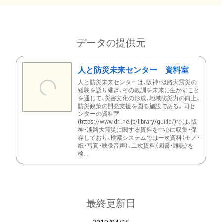
データの提供元
人と防災未来センター 資料室
人と防災未来センターは、阪神・淡路大震災の
経験を語り継ぎ、その教訓を未来に生かすこと
を通じて、災害文化の形成、地域防災力の向上、
防災政策の開発支援を図る施設である。同セ
ンターの資料室
(https://www.dri.ne.jp/library/guide/)では、阪
神・淡路大震災に関する資料を中心に収集・保
存しており、検索システムでは一次資料（モノ・
紙・写真・映像音声）、二次資料（図書・雑誌）を
検...
最終更新日