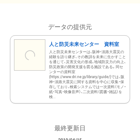
データの提供元
人と防災未来センター 資料室
人と防災未来センターは、阪神・淡路大震災の
経験を語り継ぎ、その教訓を未来に生かすこと
を通じて、災害文化の形成、地域防災力の向上、
防災政策の開発支援を図る施設である。同セ
ンターの資料室
(https://www.dri.ne.jp/library/guide/)では、阪
神・淡路大震災に関する資料を中心に収集・保
存しており、検索システムでは一次資料（モノ・
紙・写真・映像音声）、二次資料（図書・雑誌）を
検...
最終更新日