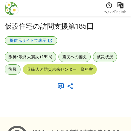
本文に飛ぶ
ヘルプ
English
仮設住宅の訪問支援第185回
提供元サイトで表示
阪神・淡路大震災 (1995)
震災への備え
被災状況
復興
収録:人と防災未来センター 資料室
メタデータ