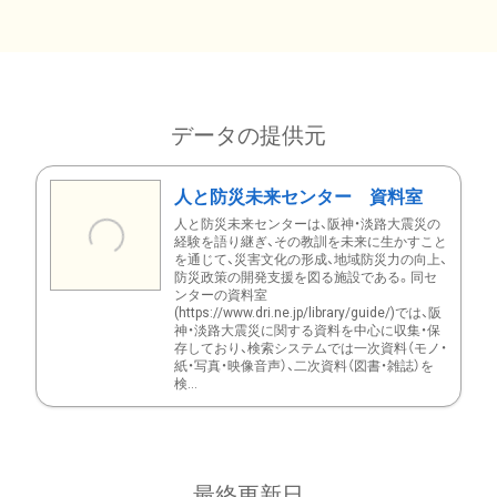
データの提供元
人と防災未来センター 資料室
人と防災未来センターは、阪神・淡路大震災の
経験を語り継ぎ、その教訓を未来に生かすこと
を通じて、災害文化の形成、地域防災力の向上、
防災政策の開発支援を図る施設である。同セ
ンターの資料室
(https://www.dri.ne.jp/library/guide/)では、阪
神・淡路大震災に関する資料を中心に収集・保
存しており、検索システムでは一次資料（モノ・
紙・写真・映像音声）、二次資料（図書・雑誌）を
検...
最終更新日