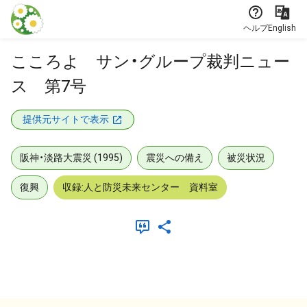
本文に飛ぶ
ヘルプ
English
こころよ サン・グループ裁判ニュー
ス 第7号
提供元サイトで表示
阪神・淡路大震災 (1995)
震災への備え
被災状況
復興
収録:人と防災未来センター 資料室
メタデータ