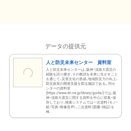
データの提供元
人と防災未来センター 資料室
人と防災未来センターは、阪神・淡路大震災の
経験を語り継ぎ、その教訓を未来に生かすこと
を通じて、災害文化の形成、地域防災力の向上、
防災政策の開発支援を図る施設である。同セ
ンターの資料室
(https://www.dri.ne.jp/library/guide/)では、阪
神・淡路大震災に関する資料を中心に収集・保
存しており、検索システムでは一次資料（モノ・
紙・写真・映像音声）、二次資料（図書・雑誌）を
検...