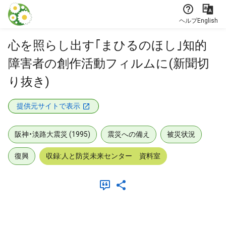
本文に飛ぶ
ヘルプ
English
心を照らし出す｢まひるのほし｣知的
障害者の創作活動フィルムに(新聞切
り抜き)
提供元サイトで表示
阪神・淡路大震災 (1995)
震災への備え
被災状況
復興
収録:人と防災未来センター 資料室