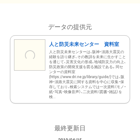
データの提供元
人と防災未来センター 資料室
人と防災未来センターは、阪神・淡路大震災の
経験を語り継ぎ、その教訓を未来に生かすこと
を通じて、災害文化の形成、地域防災力の向上、
防災政策の開発支援を図る施設である。同セ
ンターの資料室
(https://www.dri.ne.jp/library/guide/)では、阪
神・淡路大震災に関する資料を中心に収集・保
存しており、検索システムでは一次資料（モノ・
紙・写真・映像音声）、二次資料（図書・雑誌）を
検...
最終更新日