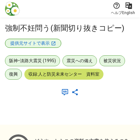
本文に飛ぶ
ヘルプ
English
強制不妊問う(新聞切り抜きコピー)
提供元サイトで表示
阪神・淡路大震災 (1995)
震災への備え
被災状況
復興
収録:人と防災未来センター 資料室
メタデータ