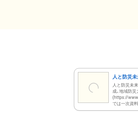
人と防災未
人と防災未来
成、地域防災
(https:/
では一次資料（