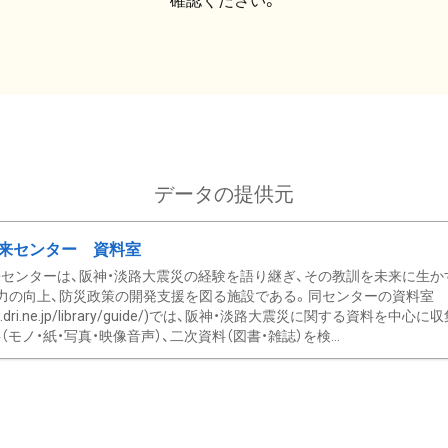
確認ください。
データの提供元
来センター 資料室
センターは、阪神・淡路大震災の経験を語り継ぎ、その教訓を未来に生か
力の向上、防災政策の開発支援を図る施設である。同センターの資料室
/www.dri.ne.jp/library/guide/)では、阪神・淡路大震災に関する資料
モノ・紙・写真・映像音声）、二次資料（図書・雑誌）を検...