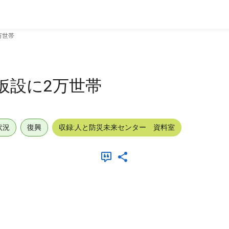
万世帯
仮設に2万世帯
状況
復興
収録:人と防災未来センター 資料室