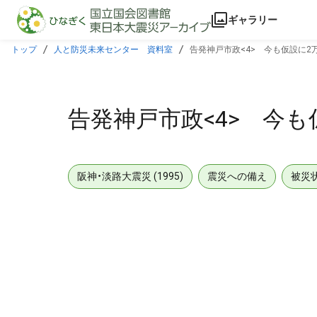
本文に飛ぶ
ギャラリー
トップ
人と防災未来センター 資料室
告発神戸市政<4> 今も仮設に2
告発神戸市政<4> 今も
阪神・淡路大震災 (1995)
震災への備え
被災
メタデータ