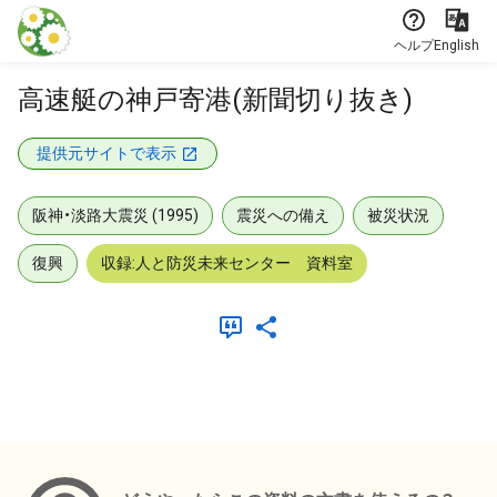
本文に飛ぶ
ヘルプ
English
高速艇の神戸寄港(新聞切り抜き)
提供元サイトで表示
阪神・淡路大震災 (1995)
震災への備え
被災状況
復興
収録:人と防災未来センター 資料室
メタデータ