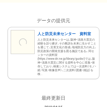
データの提供元
人と防災未来センター 資料室
人と防災未来センターは、阪神・淡路大震災の
経験を語り継ぎ、その教訓を未来に生かすこと
を通じて、災害文化の形成、地域防災力の向上、
防災政策の開発支援を図る施設である。同セ
ンターの資料室
(https://www.dri.ne.jp/library/guide/)では、阪
神・淡路大震災に関する資料を中心に収集・保
存しており、検索システムでは一次資料（モノ・
紙・写真・映像音声）、二次資料（図書・雑誌）を
検...
最終更新日