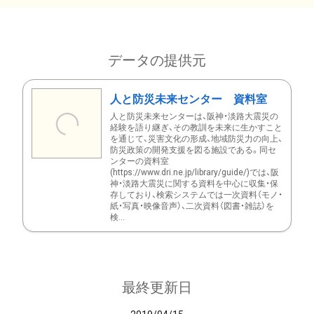
データの提供元
人と防災未来センター 資料室
人と防災未来センターは、阪神・淡路大震災の
経験を語り継ぎ、その教訓を未来に生かすこと
を通じて、災害文化の形成、地域防災力の向上、
防災政策の開発支援を図る施設である。同セ
ンターの資料室
(https://www.dri.ne.jp/library/guide/)では、阪
神・淡路大震災に関する資料を中心に収集・保
存しており、検索システムでは一次資料（モノ・
紙・写真・映像音声）、二次資料（図書・雑誌）を
検...
最終更新日