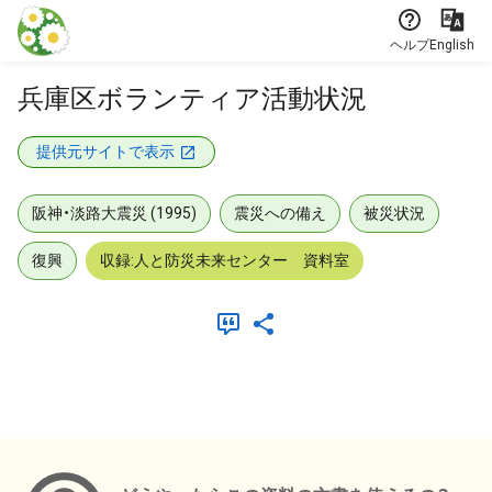
本文に飛ぶ
ヘルプ
English
兵庫区ボランティア活動状況
提供元サイトで表示
阪神・淡路大震災 (1995)
震災への備え
被災状況
復興
収録:人と防災未来センター 資料室
メタデータ