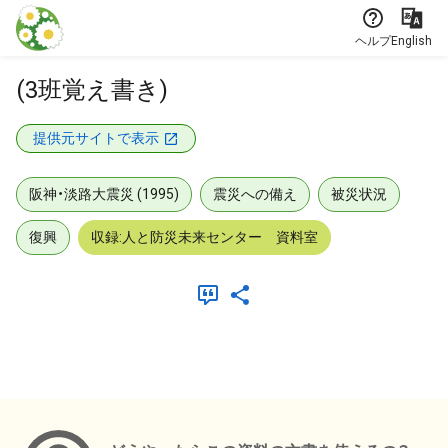
本文に飛ぶ
ヘルプ
English
(3班覚え書き)
提供元サイトで表示
阪神・淡路大震災 (1995)
震災への備え
被災状況
復興
収録:人と防災未来センター 資料室
メタデータ