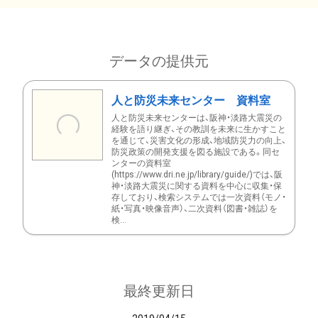
データの提供元
人と防災未来センター 資料室
人と防災未来センターは、阪神・淡路大震災の
経験を語り継ぎ、その教訓を未来に生かすこと
を通じて、災害文化の形成、地域防災力の向上、
防災政策の開発支援を図る施設である。同セ
ンターの資料室
(https://www.dri.ne.jp/library/guide/)では、阪
神・淡路大震災に関する資料を中心に収集・保
存しており、検索システムでは一次資料（モノ・
紙・写真・映像音声）、二次資料（図書・雑誌）を
検...
最終更新日