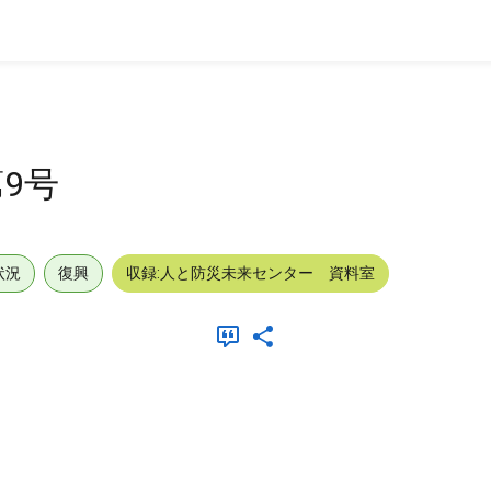
9号
状況
復興
収録:人と防災未来センター 資料室