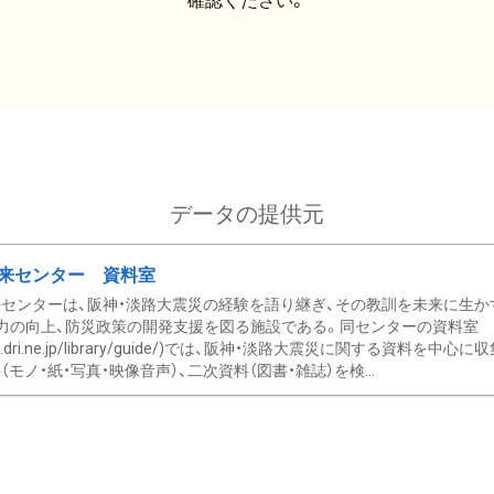
確認ください。
データの提供元
来センター 資料室
センターは、阪神・淡路大震災の経験を語り継ぎ、その教訓を未来に生か
力の向上、防災政策の開発支援を図る施設である。同センターの資料室
/www.dri.ne.jp/library/guide/)では、阪神・淡路大震災に関する資料
モノ・紙・写真・映像音声）、二次資料（図書・雑誌）を検...