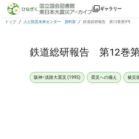
本文に飛ぶ
ギャラリー
トップ
人と防災未来センター 資料室
鉄道総研報告 第12巻第9号
鉄道総研報告 第12巻第
阪神・淡路大震災 (1995)
震災への備え
被災
メタデータ