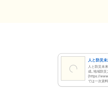
人と防災未
人と防災未来
成、地域防災
(https:/
では一次資料（