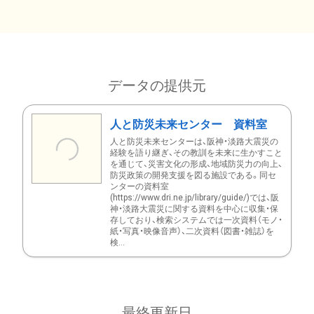
データの提供元
人と防災未来センター 資料室
人と防災未来センターは、阪神・淡路大震災の
経験を語り継ぎ、その教訓を未来に生かすこと
を通じて、災害文化の形成、地域防災力の向上、
防災政策の開発支援を図る施設である。同セ
ンターの資料室
(https://www.dri.ne.jp/library/guide/)では、阪
神・淡路大震災に関する資料を中心に収集・保
存しており、検索システムでは一次資料（モノ・
紙・写真・映像音声）、二次資料（図書・雑誌）を
検...
最終更新日