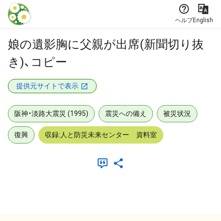
本文に飛ぶ
ヘルプ
English
娘の遺影胸に父親が出席(新聞切り抜
き)、コピー
提供元サイトで表示
阪神・淡路大震災 (1995)
震災への備え
被災状況
復興
収録:人と防災未来センター 資料室
メタデータ