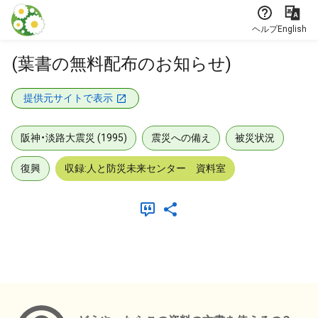
本文に飛ぶ
ヘルプ
English
(葉書の無料配布のお知らせ)
提供元サイトで表示
阪神・淡路大震災 (1995)
震災への備え
被災状況
復興
収録:人と防災未来センター 資料室
メタデータ