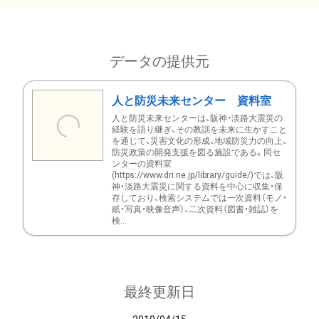
データの提供元
人と防災未来センター 資料室
人と防災未来センターは、阪神・淡路大震災の
経験を語り継ぎ、その教訓を未来に生かすこと
を通じて、災害文化の形成、地域防災力の向上、
防災政策の開発支援を図る施設である。同セ
ンターの資料室
(https://www.dri.ne.jp/library/guide/)では、阪
神・淡路大震災に関する資料を中心に収集・保
存しており、検索システムでは一次資料（モノ・
紙・写真・映像音声）、二次資料（図書・雑誌）を
検...
最終更新日