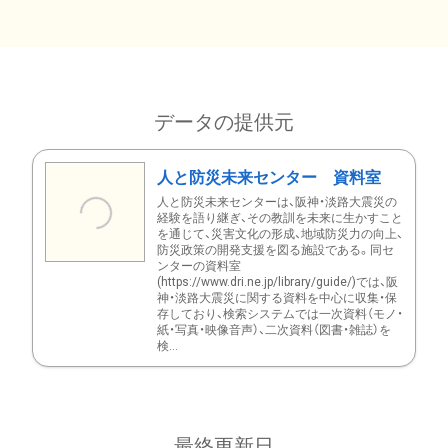
データの提供元
人と防災未来センター 資料室
人と防災未来センターは、阪神・淡路大震災の
経験を語り継ぎ、その教訓を未来に生かすこと
を通じて、災害文化の形成、地域防災力の向上、
防災政策の開発支援を図る施設である。同セ
ンターの資料室
(https://www.dri.ne.jp/library/guide/)では、阪
神・淡路大震災に関する資料を中心に収集・保
存しており、検索システムでは一次資料（モノ・
紙・写真・映像音声）、二次資料（図書・雑誌）を
検...
最終更新日