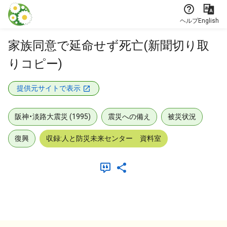
本文に飛ぶ
ヘルプ
English
家族同意で延命せず死亡(新聞切り取
りコピー)
提供元サイトで表示
阪神・淡路大震災 (1995)
震災への備え
被災状況
復興
収録:人と防災未来センター 資料室
メタデータ