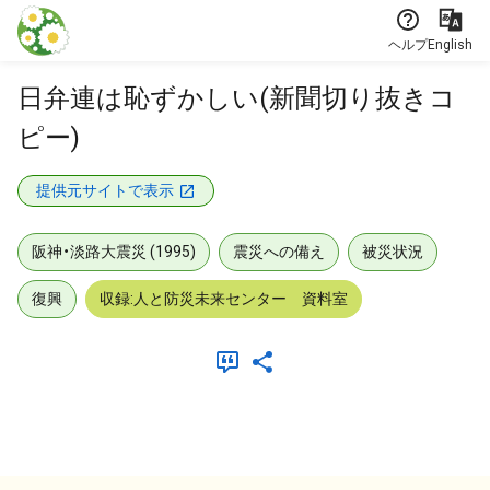
本文に飛ぶ
ヘルプ
English
日弁連は恥ずかしい(新聞切り抜きコ
ピー)
提供元サイトで表示
阪神・淡路大震災 (1995)
震災への備え
被災状況
復興
収録:人と防災未来センター 資料室
メタデータ