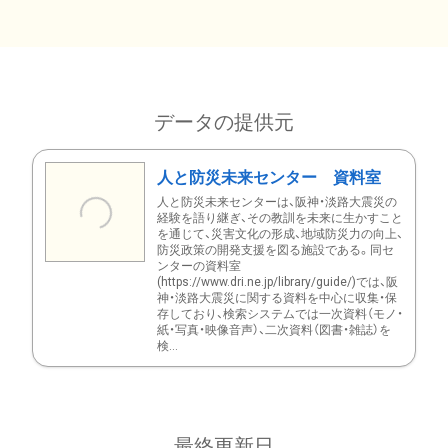
データの提供元
人と防災未来センター 資料室
人と防災未来センターは、阪神・淡路大震災の
経験を語り継ぎ、その教訓を未来に生かすこと
を通じて、災害文化の形成、地域防災力の向上、
防災政策の開発支援を図る施設である。同セ
ンターの資料室
(https://www.dri.ne.jp/library/guide/)では、阪
神・淡路大震災に関する資料を中心に収集・保
存しており、検索システムでは一次資料（モノ・
紙・写真・映像音声）、二次資料（図書・雑誌）を
検...
最終更新日