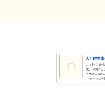
人と防災未
人と防災未来
成、地域防災
(https:/
では一次資料（