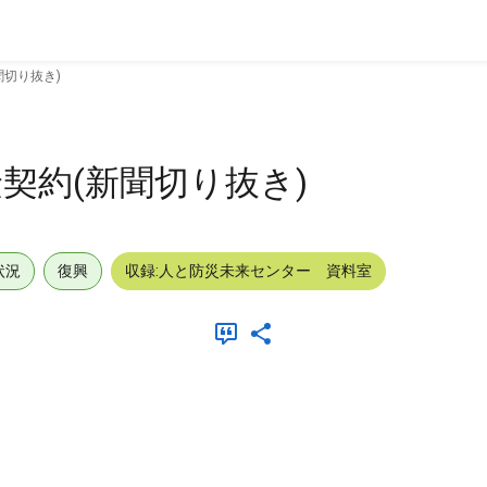
切り抜き)
契約(新聞切り抜き)
状況
復興
収録:人と防災未来センター 資料室