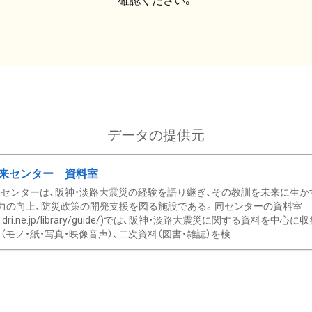
確認ください。
データの提供元
来センター 資料室
センターは、阪神・淡路大震災の経験を語り継ぎ、その教訓を未来に生か
力の向上、防災政策の開発支援を図る施設である。同センターの資料室
/www.dri.ne.jp/library/guide/)では、阪神・淡路大震災に関する資料
モノ・紙・写真・映像音声）、二次資料（図書・雑誌）を検...