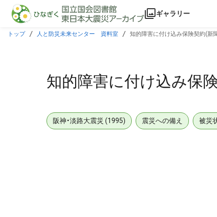
本文に飛ぶ
ギャラリー
トップ
人と防災未来センター 資料室
知的障害に付け込み保険契約(新聞
知的障害に付け込み保険
阪神・淡路大震災 (1995)
震災への備え
被災
メタデータ