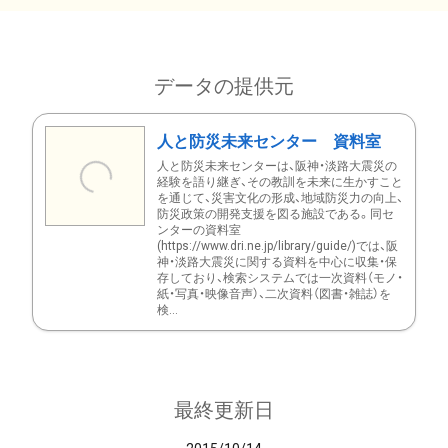
データの提供元
人と防災未来センター 資料室
人と防災未来センターは、阪神・淡路大震災の
経験を語り継ぎ、その教訓を未来に生かすこと
を通じて、災害文化の形成、地域防災力の向上、
防災政策の開発支援を図る施設である。同セ
ンターの資料室
(https://www.dri.ne.jp/library/guide/)では、阪
神・淡路大震災に関する資料を中心に収集・保
存しており、検索システムでは一次資料（モノ・
紙・写真・映像音声）、二次資料（図書・雑誌）を
検...
最終更新日