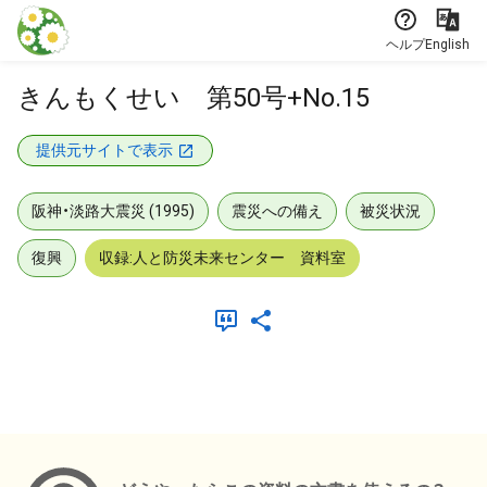
本文に飛ぶ
ヘルプ
English
きんもくせい 第50号+No.15
提供元サイトで表示
阪神・淡路大震災 (1995)
震災への備え
被災状況
復興
収録:人と防災未来センター 資料室
メタデータ