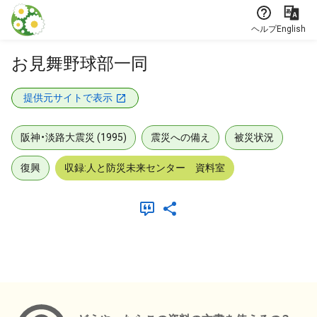
本文に飛ぶ
ヘルプ
English
お見舞野球部一同
提供元サイトで表示
阪神・淡路大震災 (1995)
震災への備え
被災状況
復興
収録:人と防災未来センター 資料室
メタデータ