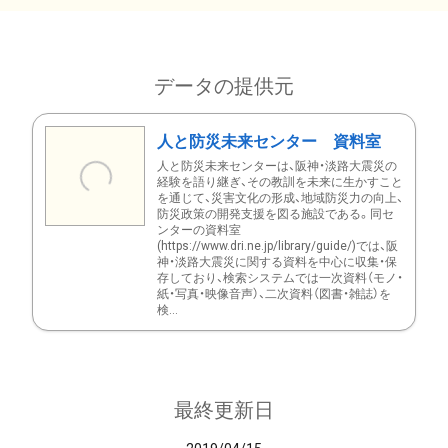
データの提供元
人と防災未来センター 資料室
人と防災未来センターは、阪神・淡路大震災の
経験を語り継ぎ、その教訓を未来に生かすこと
を通じて、災害文化の形成、地域防災力の向上、
防災政策の開発支援を図る施設である。同セ
ンターの資料室
(https://www.dri.ne.jp/library/guide/)では、阪
神・淡路大震災に関する資料を中心に収集・保
存しており、検索システムでは一次資料（モノ・
紙・写真・映像音声）、二次資料（図書・雑誌）を
検...
最終更新日