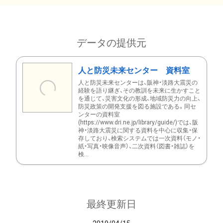
データの提供元
人と防災未来センター 資料室
人と防災未来センターは、阪神・淡路大震災の
経験を語り継ぎ、その教訓を未来に生かすこと
を通じて、災害文化の形成、地域防災力の向上、
防災政策の開発支援を図る施設である。同セ
ンターの資料室
(https://www.dri.ne.jp/library/guide/)では、阪
神・淡路大震災に関する資料を中心に収集・保
存しており、検索システムでは一次資料（モノ・
紙・写真・映像音声）、二次資料（図書・雑誌）を
検...
最終更新日