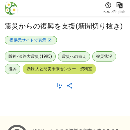
本文に飛ぶ
ヘルプ
English
震災からの復興を支援(新聞切り抜き)
提供元サイトで表示
阪神・淡路大震災 (1995)
震災への備え
被災状況
復興
収録:人と防災未来センター 資料室
メタデータ