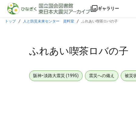
本文に飛ぶ
ギャラリー
トップ
人と防災未来センター 資料室
ふれあい喫茶ロバの子
ふれあい喫茶ロバの子
阪神・淡路大震災 (1995)
震災への備え
被災
メタデータ