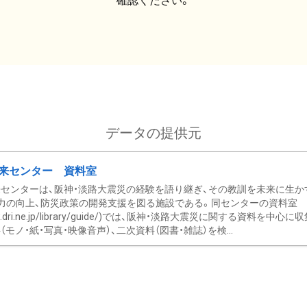
確認ください。
データの提供元
来センター 資料室
センターは、阪神・淡路大震災の経験を語り継ぎ、その教訓を未来に生か
力の向上、防災政策の開発支援を図る施設である。同センターの資料室
/www.dri.ne.jp/library/guide/)では、阪神・淡路大震災に関する資料
モノ・紙・写真・映像音声）、二次資料（図書・雑誌）を検...