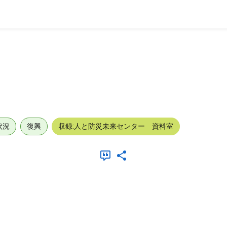
状況
復興
収録:人と防災未来センター 資料室