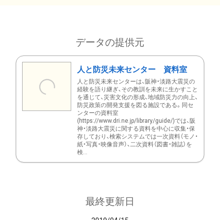
データの提供元
人と防災未来センター 資料室
人と防災未来センターは、阪神・淡路大震災の
経験を語り継ぎ、その教訓を未来に生かすこと
を通じて、災害文化の形成、地域防災力の向上、
防災政策の開発支援を図る施設である。同セ
ンターの資料室
(https://www.dri.ne.jp/library/guide/)では、阪
神・淡路大震災に関する資料を中心に収集・保
存しており、検索システムでは一次資料（モノ・
紙・写真・映像音声）、二次資料（図書・雑誌）を
検...
最終更新日