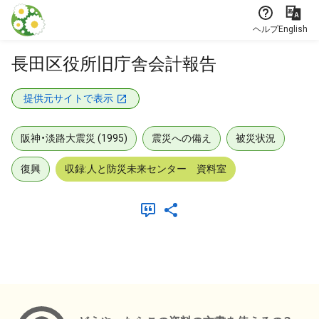
本文に飛ぶ
ヘルプ
English
長田区役所旧庁舎会計報告
提供元サイトで表示
阪神・淡路大震災 (1995)
震災への備え
被災状況
復興
収録:人と防災未来センター 資料室
メタデータ