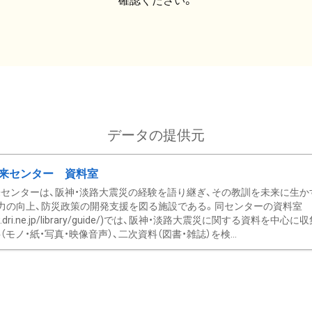
確認ください。
データの提供元
来センター 資料室
センターは、阪神・淡路大震災の経験を語り継ぎ、その教訓を未来に生か
力の向上、防災政策の開発支援を図る施設である。同センターの資料室
/www.dri.ne.jp/library/guide/)では、阪神・淡路大震災に関する資料
モノ・紙・写真・映像音声）、二次資料（図書・雑誌）を検...