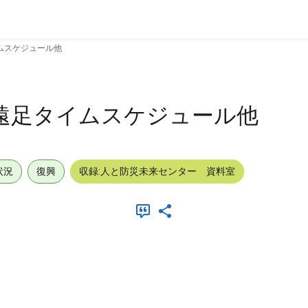
ムスケジュール他
遠足タイムスケジュール他
状況
復興
収録:人と防災未来センター 資料室