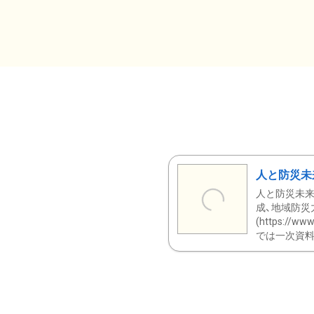
人と防災未
人と防災未来
成、地域防災
(https:/
では一次資料（