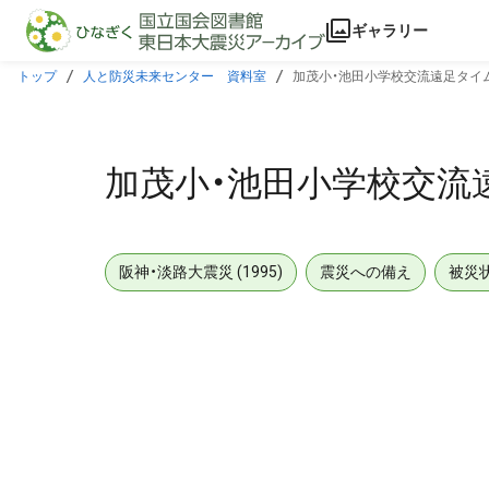
本文に飛ぶ
ギャラリー
トップ
人と防災未来センター 資料室
加茂小・池田小学校交流遠足タイ
加茂小・池田小学校交流
阪神・淡路大震災 (1995)
震災への備え
被災
メタデータ