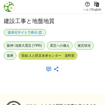
本文に飛ぶ
ヘルプ
English
建設工事と地盤地質
提供元サイトで表示
阪神・淡路大震災 (1995)
震災への備え
被災状況
復興
収録:人と防災未来センター 資料室
メタデータ