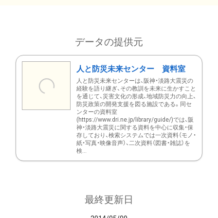
データの提供元
人と防災未来センター 資料室
人と防災未来センターは、阪神・淡路大震災の
経験を語り継ぎ、その教訓を未来に生かすこと
を通じて、災害文化の形成、地域防災力の向上、
防災政策の開発支援を図る施設である。同セ
ンターの資料室
(https://www.dri.ne.jp/library/guide/)では、阪
神・淡路大震災に関する資料を中心に収集・保
存しており、検索システムでは一次資料（モノ・
紙・写真・映像音声）、二次資料（図書・雑誌）を
検...
最終更新日