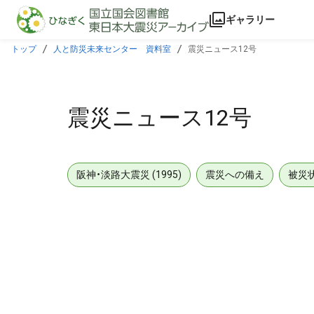
本文に飛ぶ
ギャラリー
トップ
人と防災未来センター 資料室
震災ニュース12号
震災ニュース12号
阪神・淡路大震災 (1995)
震災への備え
被災
メタデータ