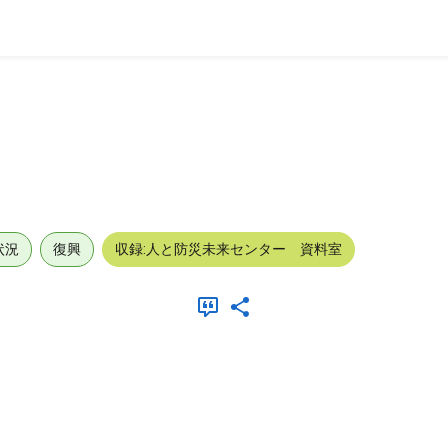
状況
復興
収録:人と防災未来センター 資料室