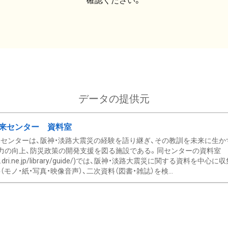
確認ください。
データの提供元
来センター 資料室
センターは、阪神・淡路大震災の経験を語り継ぎ、その教訓を未来に生か
力の向上、防災政策の開発支援を図る施設である。同センターの資料室
/www.dri.ne.jp/library/guide/)では、阪神・淡路大震災に関する資料
モノ・紙・写真・映像音声）、二次資料（図書・雑誌）を検...