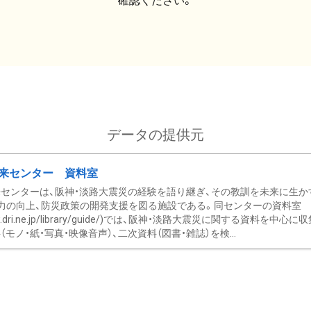
確認ください。
データの提供元
来センター 資料室
センターは、阪神・淡路大震災の経験を語り継ぎ、その教訓を未来に生か
力の向上、防災政策の開発支援を図る施設である。同センターの資料室
/www.dri.ne.jp/library/guide/)では、阪神・淡路大震災に関する資料
モノ・紙・写真・映像音声）、二次資料（図書・雑誌）を検...