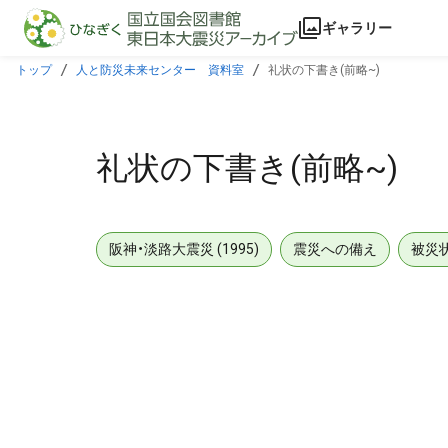
本文に飛ぶ
ギャラリー
トップ
人と防災未来センター 資料室
礼状の下書き(前略~)
礼状の下書き(前略~)
阪神・淡路大震災 (1995)
震災への備え
被災
メタデータ