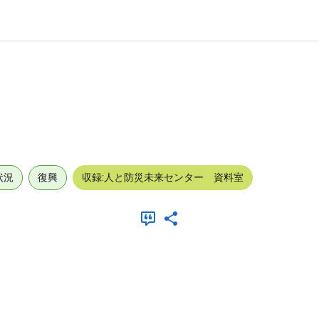
状況
復興
収録:人と防災未来センター 資料室