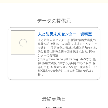
データの提供元
人と防災未来センター 資料室
人と防災未来センターは、阪神・淡路大震災の
経験を語り継ぎ、その教訓を未来に生かすこと
を通じて、災害文化の形成、地域防災力の向上、
防災政策の開発支援を図る施設である。同セ
ンターの資料室
(https://www.dri.ne.jp/library/guide/)では、阪
神・淡路大震災に関する資料を中心に収集・保
存しており、検索システムでは一次資料（モノ・
紙・写真・映像音声）、二次資料（図書・雑誌）を
検...
最終更新日