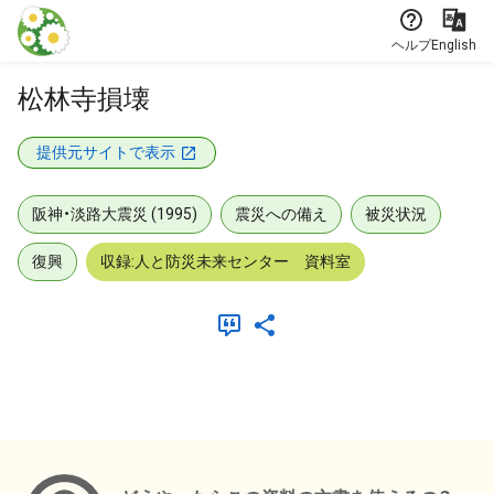
本文に飛ぶ
ヘルプ
English
松林寺損壊
提供元サイトで表示
阪神・淡路大震災 (1995)
震災への備え
被災状況
復興
収録:人と防災未来センター 資料室
メタデータ