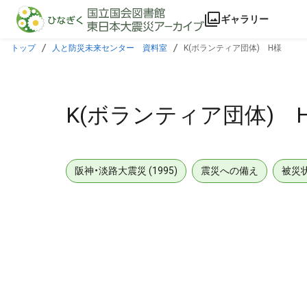
本文に飛ぶ
ギャラリー
トップ
人と防災未来センター 資料室
K(ボランティア団体) H様
K(ボランティア団体) 
阪神・淡路大震災 (1995)
震災への備え
被災
メタデータ