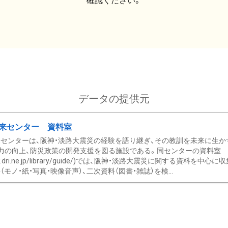
確認ください。
データの提供元
来センター 資料室
センターは、阪神・淡路大震災の経験を語り継ぎ、その教訓を未来に生か
力の向上、防災政策の開発支援を図る施設である。同センターの資料室
/www.dri.ne.jp/library/guide/)では、阪神・淡路大震災に関する資料
モノ・紙・写真・映像音声）、二次資料（図書・雑誌）を検...