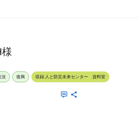
H様
状況
復興
収録:人と防災未来センター 資料室