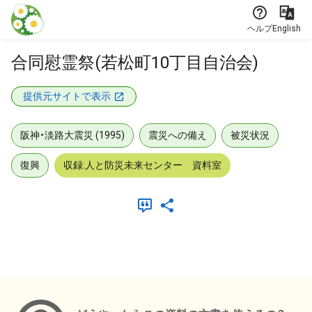
本文に飛ぶ
ヘルプ
English
合同慰霊祭(若松町10丁目自治会)
提供元サイトで表示
阪神・淡路大震災 (1995)
震災への備え
被災状況
復興
収録:人と防災未来センター 資料室
メタデータ