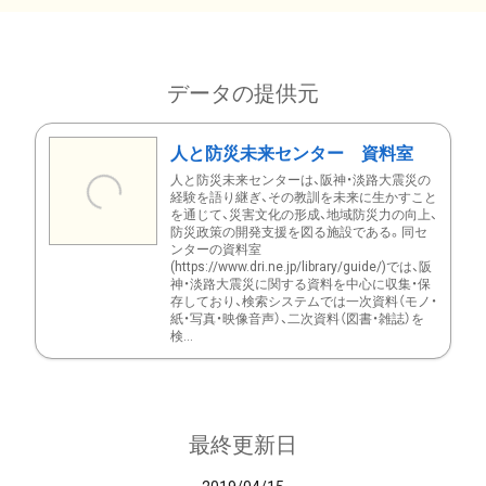
データの提供元
人と防災未来センター 資料室
人と防災未来センターは、阪神・淡路大震災の
経験を語り継ぎ、その教訓を未来に生かすこと
を通じて、災害文化の形成、地域防災力の向上、
防災政策の開発支援を図る施設である。同セ
ンターの資料室
(https://www.dri.ne.jp/library/guide/)では、阪
神・淡路大震災に関する資料を中心に収集・保
存しており、検索システムでは一次資料（モノ・
紙・写真・映像音声）、二次資料（図書・雑誌）を
検...
最終更新日