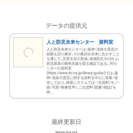
データの提供元
人と防災未来センター 資料室
人と防災未来センターは、阪神・淡路大震災の
経験を語り継ぎ、その教訓を未来に生かすこと
を通じて、災害文化の形成、地域防災力の向上、
防災政策の開発支援を図る施設である。同セ
ンターの資料室
(https://www.dri.ne.jp/library/guide/)では、阪
神・淡路大震災に関する資料を中心に収集・保
存しており、検索システムでは一次資料（モノ・
紙・写真・映像音声）、二次資料（図書・雑誌）を
検...
最終更新日