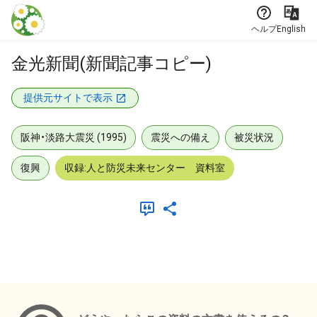
本文に飛ぶ
ヘルプ
English
金光新聞(新聞記事コピー)
提供元サイトで表示
阪神・淡路大震災 (1995)
震災への備え
被災状況
復興
収録:人と防災未来センター 資料室
メタデータ