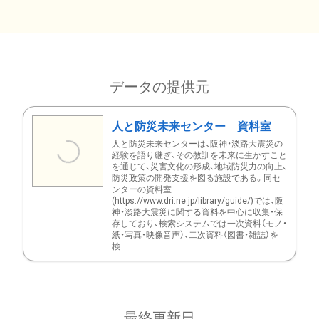
データの提供元
人と防災未来センター 資料室
人と防災未来センターは、阪神・淡路大震災の
経験を語り継ぎ、その教訓を未来に生かすこと
を通じて、災害文化の形成、地域防災力の向上、
防災政策の開発支援を図る施設である。同セ
ンターの資料室
(https://www.dri.ne.jp/library/guide/)では、阪
神・淡路大震災に関する資料を中心に収集・保
存しており、検索システムでは一次資料（モノ・
紙・写真・映像音声）、二次資料（図書・雑誌）を
検...
最終更新日