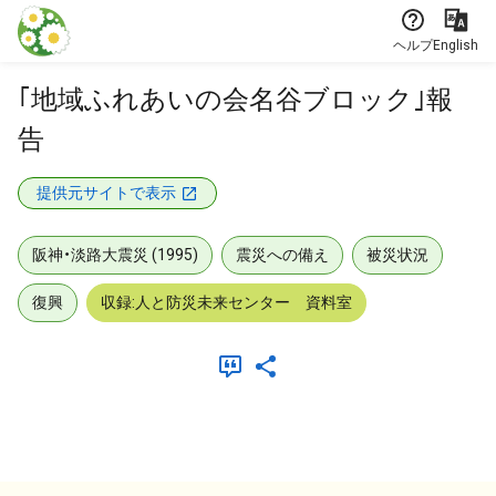
本文に飛ぶ
ヘルプ
English
｢地域ふれあいの会名谷ブロック｣報
告
提供元サイトで表示
阪神・淡路大震災 (1995)
震災への備え
被災状況
復興
収録:人と防災未来センター 資料室
メタデータ