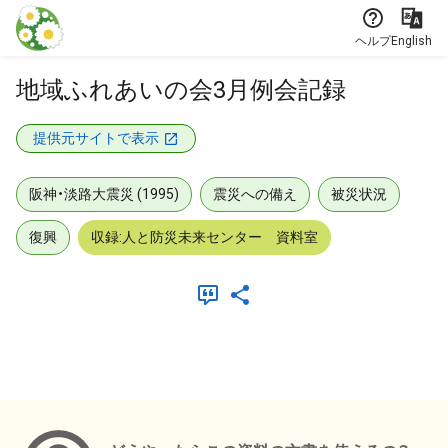
本文に飛ぶ
ヘルプ
English
地域ふれあいの会3月例会記録
提供元サイトで表示
阪神・淡路大震災 (1995)
震災への備え
被災状況
復興
収録:人と防災未来センター 資料室
メタデータ