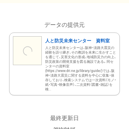
データの提供元
人と防災未来センター 資料室
人と防災未来センターは、阪神・淡路大震災の
経験を語り継ぎ、その教訓を未来に生かすこと
を通じて、災害文化の形成、地域防災力の向上、
防災政策の開発支援を図る施設である。同セ
ンターの資料室
(https://www.dri.ne.jp/library/guide/)では、阪
神・淡路大震災に関する資料を中心に収集・保
存しており、検索システムでは一次資料（モノ・
紙・写真・映像音声）、二次資料（図書・雑誌）を
検...
最終更新日