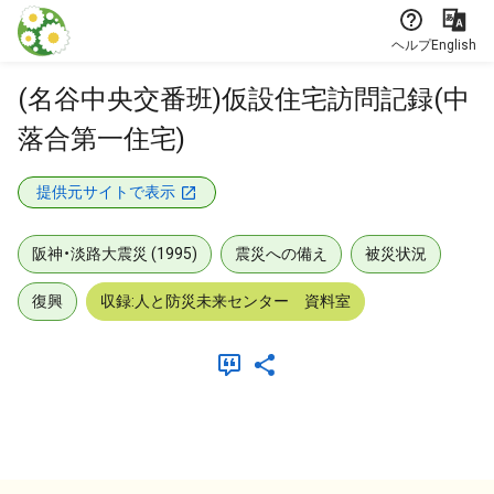
本文に飛ぶ
ヘルプ
English
(名谷中央交番班)仮設住宅訪問記録(中
落合第一住宅)
提供元サイトで表示
阪神・淡路大震災 (1995)
震災への備え
被災状況
復興
収録:人と防災未来センター 資料室
メタデータ