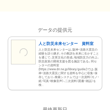
データの提供元
人と防災未来センター 資料室
人と防災未来センターは、阪神・淡路大震災の
経験を語り継ぎ、その教訓を未来に生かすこと
を通じて、災害文化の形成、地域防災力の向上、
防災政策の開発支援を図る施設である。同セ
ンターの資料室
(https://www.dri.ne.jp/library/guide/)では、阪
神・淡路大震災に関する資料を中心に収集・保
存しており、検索システムでは一次資料（モノ・
紙・写真・映像音声）、二次資料（図書・雑誌）を
検...
最終更新日