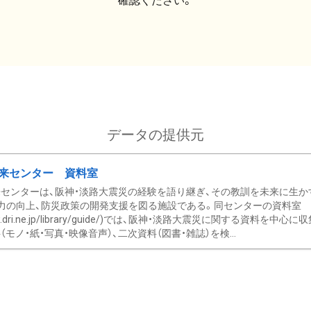
確認ください。
データの提供元
来センター 資料室
センターは、阪神・淡路大震災の経験を語り継ぎ、その教訓を未来に生か
力の向上、防災政策の開発支援を図る施設である。同センターの資料室
/www.dri.ne.jp/library/guide/)では、阪神・淡路大震災に関する資料
モノ・紙・写真・映像音声）、二次資料（図書・雑誌）を検...