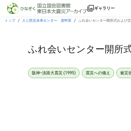
本文に飛ぶ
ギャラリー
トップ
人と防災未来センター 資料室
ふれ会いセンター開所式および
ふれ会いセンター開所
阪神・淡路大震災 (1995)
震災への備え
被災
メタデータ