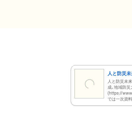
人と防災未
人と防災未来
成、地域防災
(https:/
では一次資料（