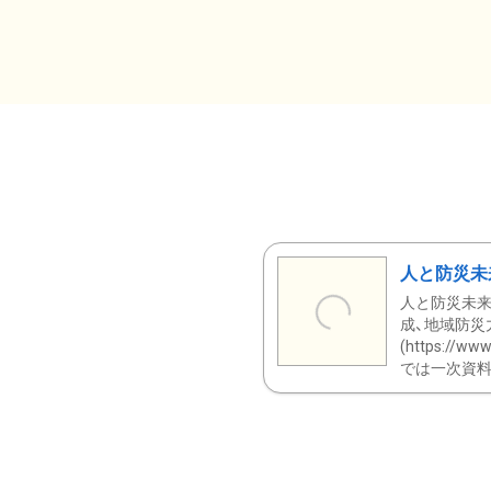
人と防災未
人と防災未来
成、地域防災
(https:/
では一次資料（