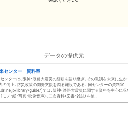
確認ください。
データの提供元
来センター 資料室
センターは、阪神・淡路大震災の経験を語り継ぎ、その教訓を未来に生か
力の向上、防災政策の開発支援を図る施設である。同センターの資料室
/www.dri.ne.jp/library/guide/)では、阪神・淡路大震災に関する資料
モノ・紙・写真・映像音声）、二次資料（図書・雑誌）を検...