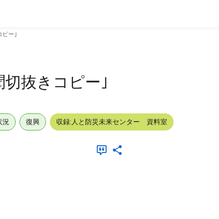
コピー｣
新聞切抜きコピー｣
状況
復興
収録:人と防災未来センター 資料室