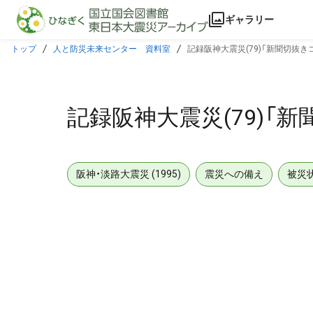
本文に飛ぶ
ギャラリー
トップ
人と防災未来センター 資料室
記録阪神大震災(79)「新聞切抜き
記録阪神大震災(79)「
阪神・淡路大震災 (1995)
震災への備え
被災
メタデータ