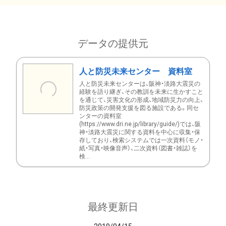
データの提供元
人と防災未来センター 資料室
人と防災未来センターは、阪神・淡路大震災の
経験を語り継ぎ、その教訓を未来に生かすこと
を通じて、災害文化の形成、地域防災力の向上、
防災政策の開発支援を図る施設である。同セ
ンターの資料室
(https://www.dri.ne.jp/library/guide/)では、阪
神・淡路大震災に関する資料を中心に収集・保
存しており、検索システムでは一次資料（モノ・
紙・写真・映像音声）、二次資料（図書・雑誌）を
検...
最終更新日