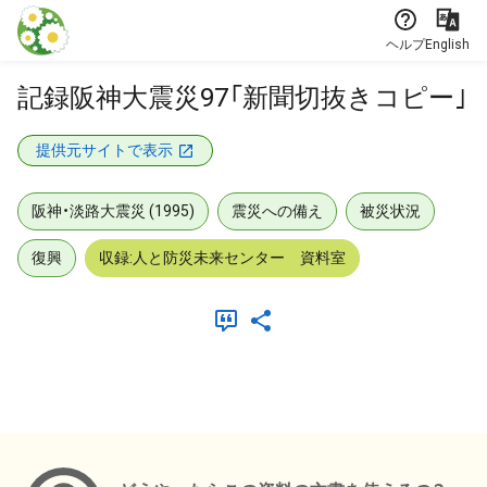
本文に飛ぶ
ヘルプ
English
記録阪神大震災97「新聞切抜きコピー｣
提供元サイトで表示
阪神・淡路大震災 (1995)
震災への備え
被災状況
復興
収録:人と防災未来センター 資料室
メタデータ