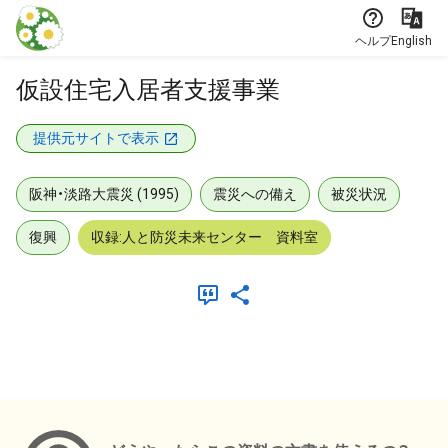
本文に飛ぶ
ヘルプ
English
仮設住宅入居者支援事業
提供元サイトで表示
阪神・淡路大震災 (1995)
震災への備え
被災状況
復興
収録:人と防災未来センター 資料室
メタデータ