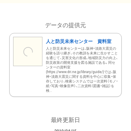
データの提供元
人と防災未来センター 資料室
人と防災未来センターは、阪神・淡路大震災の
経験を語り継ぎ、その教訓を未来に生かすこと
を通じて、災害文化の形成、地域防災力の向上、
防災政策の開発支援を図る施設である。同セ
ンターの資料室
(https://www.dri.ne.jp/library/guide/)では、阪
神・淡路大震災に関する資料を中心に収集・保
存しており、検索システムでは一次資料（モノ・
紙・写真・映像音声）、二次資料（図書・雑誌）を
検...
最終更新日