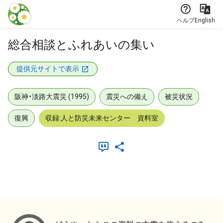
本文に飛ぶ
ヘルプ
English
総合相談とふれあいの集い
提供元サイトで表示
阪神・淡路大震災 (1995)
震災への備え
被災状況
復興
収録:人と防災未来センター 資料室
メタデータ