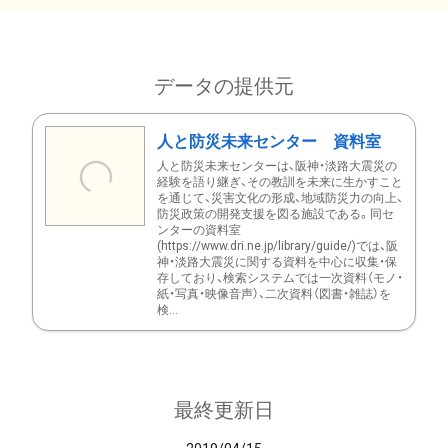
データの提供元
人と防災未来センター 資料室
人と防災未来センターは、阪神・淡路大震災の
経験を語り継ぎ、その教訓を未来に生かすこと
を通じて、災害文化の形成、地域防災力の向上、
防災政策の開発支援を図る施設である。同セ
ンターの資料室
(https://www.dri.ne.jp/library/guide/)では、阪
神・淡路大震災に関する資料を中心に収集・保
存しており、検索システムでは一次資料（モノ・
紙・写真・映像音声）、二次資料（図書・雑誌）を
検...
最終更新日