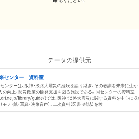
確認ください。
データの提供元
来センター 資料室
センターは、阪神・淡路大震災の経験を語り継ぎ、その教訓を未来に生か
力の向上、防災政策の開発支援を図る施設である。同センターの資料室
/www.dri.ne.jp/library/guide/)では、阪神・淡路大震災に関する資料
モノ・紙・写真・映像音声）、二次資料（図書・雑誌）を検...