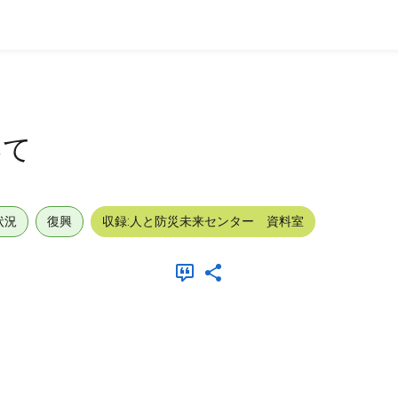
いて
状況
復興
収録:人と防災未来センター 資料室