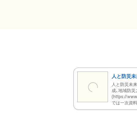
人と防災未
人と防災未来
成、地域防災
(https:/
では一次資料（