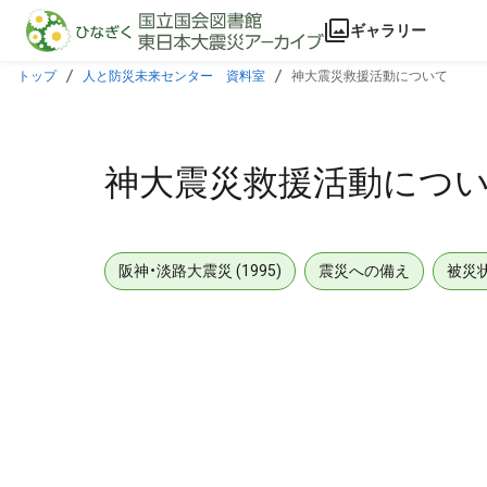
本文に飛ぶ
ギャラリー
トップ
人と防災未来センター 資料室
神大震災救援活動について
神大震災救援活動につ
阪神・淡路大震災 (1995)
震災への備え
被災
メタデータ