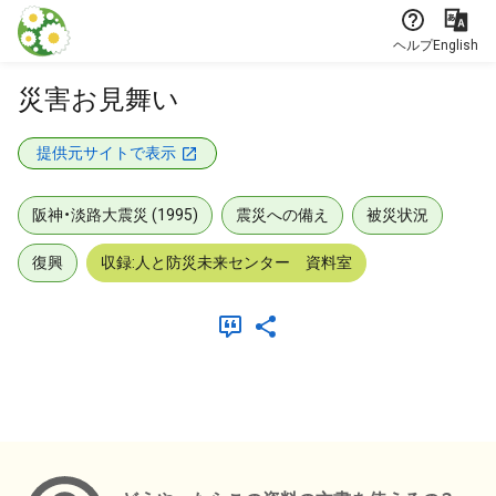
本文に飛ぶ
ヘルプ
English
災害お見舞い
提供元サイトで表示
阪神・淡路大震災 (1995)
震災への備え
被災状況
復興
収録:人と防災未来センター 資料室
メタデータ