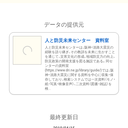
データの提供元
人と防災未来センター 資料室
人と防災未来センターは、阪神・淡路大震災の
経験を語り継ぎ、その教訓を未来に生かすこと
を通じて、災害文化の形成、地域防災力の向上、
防災政策の開発支援を図る施設である。同セ
ンターの資料室
(https://www.dri.ne.jp/library/guide/)では、阪
神・淡路大震災に関する資料を中心に収集・保
存しており、検索システムでは一次資料（モノ・
紙・写真・映像音声）、二次資料（図書・雑誌）を
検...
最終更新日