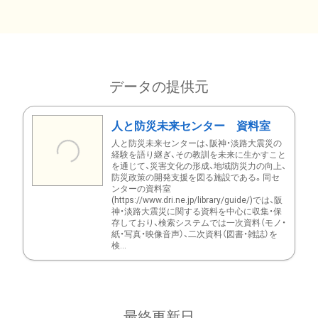
データの提供元
人と防災未来センター 資料室
人と防災未来センターは、阪神・淡路大震災の
経験を語り継ぎ、その教訓を未来に生かすこと
を通じて、災害文化の形成、地域防災力の向上、
防災政策の開発支援を図る施設である。同セ
ンターの資料室
(https://www.dri.ne.jp/library/guide/)では、阪
神・淡路大震災に関する資料を中心に収集・保
存しており、検索システムでは一次資料（モノ・
紙・写真・映像音声）、二次資料（図書・雑誌）を
検...
最終更新日