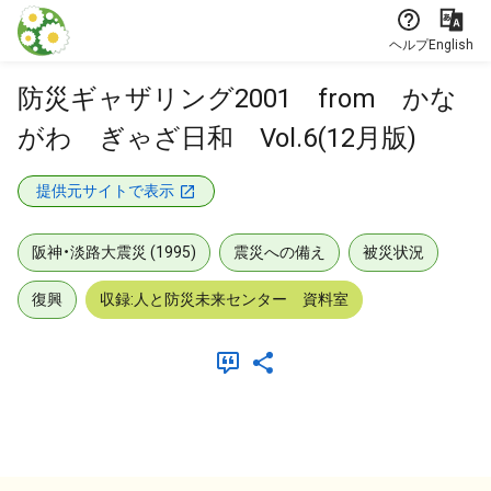
本文に飛ぶ
ヘルプ
English
防災ギャザリング2001 from かな
がわ ぎゃざ日和 Vol.6(12月版)
提供元サイトで表示
阪神・淡路大震災 (1995)
震災への備え
被災状況
復興
収録:人と防災未来センター 資料室
メタデータ