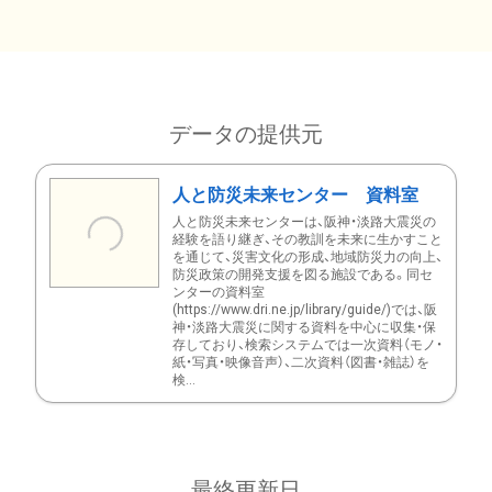
データの提供元
人と防災未来センター 資料室
人と防災未来センターは、阪神・淡路大震災の
経験を語り継ぎ、その教訓を未来に生かすこと
を通じて、災害文化の形成、地域防災力の向上、
防災政策の開発支援を図る施設である。同セ
ンターの資料室
(https://www.dri.ne.jp/library/guide/)では、阪
神・淡路大震災に関する資料を中心に収集・保
存しており、検索システムでは一次資料（モノ・
紙・写真・映像音声）、二次資料（図書・雑誌）を
検...
最終更新日