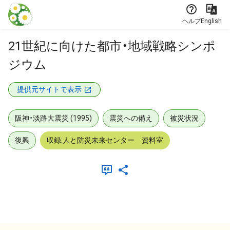
本文に飛ぶ
ヘルプ
English
21世紀に向けた都市・地域戦略シンポ
ジウム
提供元サイトで表示
阪神・淡路大震災 (1995)
震災への備え
被災状況
復興
収録:人と防災未来センター 資料室
メタデータ