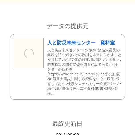
データの提供元
人と防災未来センター 資料室
人と防災未来センターは、阪神・淡路大震災の
経験を語り継ぎ、その教訓を未来に生かすこと
を通じて、災害文化の形成、地域防災力の向上、
防災政策の開発支援を図る施設である。同セ
ンターの資料室
(https://www.dri.ne.jp/library/guide/)では、阪
神・淡路大震災に関する資料を中心に収集・保
存しており、検索システムでは一次資料（モノ・
紙・写真・映像音声）、二次資料（図書・雑誌）を
検...
最終更新日