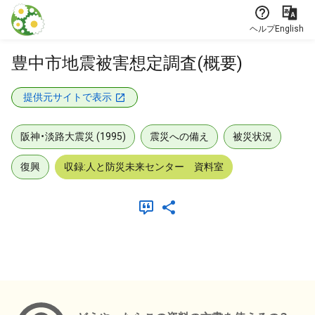
本文に飛ぶ
ヘルプ
English
豊中市地震被害想定調査(概要)
提供元サイトで表示
阪神・淡路大震災 (1995)
震災への備え
被災状況
復興
収録:人と防災未来センター 資料室
メタデータ