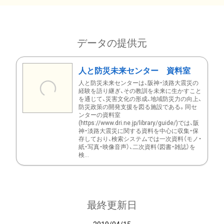
データの提供元
人と防災未来センター 資料室
人と防災未来センターは、阪神・淡路大震災の
経験を語り継ぎ、その教訓を未来に生かすこと
を通じて、災害文化の形成、地域防災力の向上、
防災政策の開発支援を図る施設である。同セ
ンターの資料室
(https://www.dri.ne.jp/library/guide/)では、阪
神・淡路大震災に関する資料を中心に収集・保
存しており、検索システムでは一次資料（モノ・
紙・写真・映像音声）、二次資料（図書・雑誌）を
検...
最終更新日