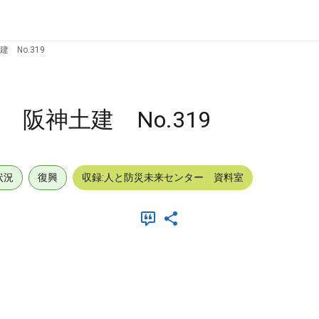
No.319
阪神土建 No.319
状況
復興
収録:人と防災未来センター 資料室