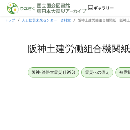
本文に飛ぶ
ギャラリー
トップ
人と防災未来センター 資料室
阪神土建労働組合機関紙 阪神土建 
阪神土建労働組合機関紙 
阪神・淡路大震災 (1995)
震災への備え
被災
メタデータ