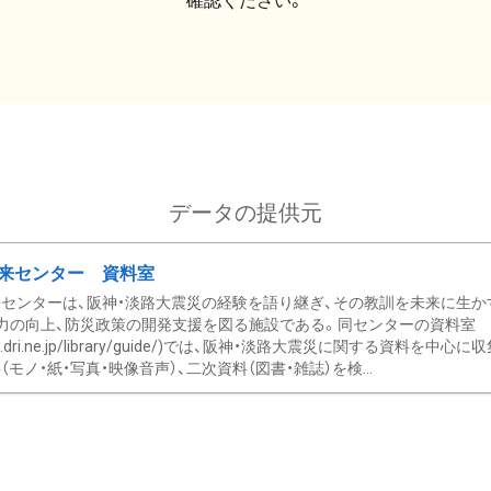
確認ください。
データの提供元
来センター 資料室
センターは、阪神・淡路大震災の経験を語り継ぎ、その教訓を未来に生か
力の向上、防災政策の開発支援を図る施設である。同センターの資料室
/www.dri.ne.jp/library/guide/)では、阪神・淡路大震災に関する資料
モノ・紙・写真・映像音声）、二次資料（図書・雑誌）を検...