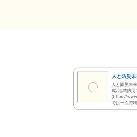
人と防災未
人と防災未来
成、地域防災
(https:/
では一次資料（