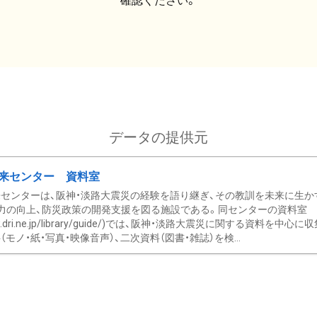
確認ください。
データの提供元
来センター 資料室
センターは、阪神・淡路大震災の経験を語り継ぎ、その教訓を未来に生か
力の向上、防災政策の開発支援を図る施設である。同センターの資料室
/www.dri.ne.jp/library/guide/)では、阪神・淡路大震災に関する資料
モノ・紙・写真・映像音声）、二次資料（図書・雑誌）を検...