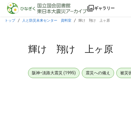
本文に飛ぶ
ギャラリー
トップ
人と防災未来センター 資料室
輝け 翔け 上ヶ原
輝け 翔け 上ヶ原
阪神・淡路大震災 (1995)
震災への備え
被災
メタデータ