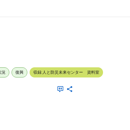
状況
復興
収録:人と防災未来センター 資料室